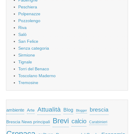
Peschiera
Polpenazze
Pozzolengo
Riva
Salò
San Felice
Senza categoria
Sirmione
Tignale
Torri del Benaco
Toscolano Maderno
Tremosine
Attualità
brescia
ambiente
Blog
Arte
Blogger
Brevi
calcio
Brescia News principali
Carabinieri
Cronaca