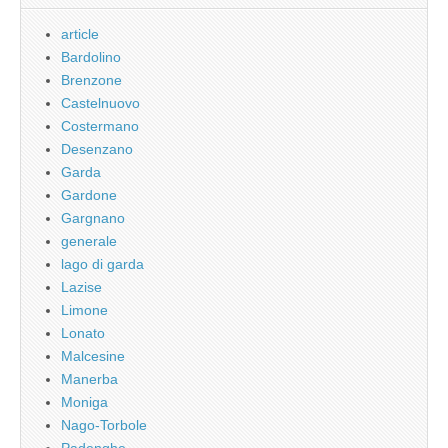
article
Bardolino
Brenzone
Castelnuovo
Costermano
Desenzano
Garda
Gardone
Gargnano
generale
lago di garda
Lazise
Limone
Lonato
Malcesine
Manerba
Moniga
Nago-Torbole
Padenghe