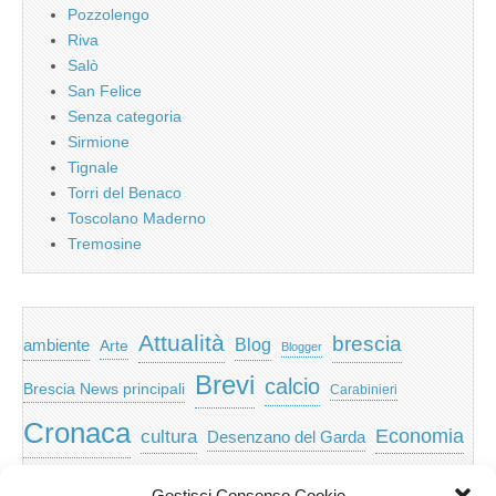
Pozzolengo
Riva
Salò
San Felice
Senza categoria
Sirmione
Tignale
Torri del Benaco
Toscolano Maderno
Tremosine
Attualità
brescia
ambiente
Blog
Arte
Blogger
Brevi
calcio
Brescia News principali
Carabinieri
Cronaca
Economia
cultura
Desenzano del Garda
featured
Eventi
Garda
emozioni
feed
Gestisci Consenso Cookie