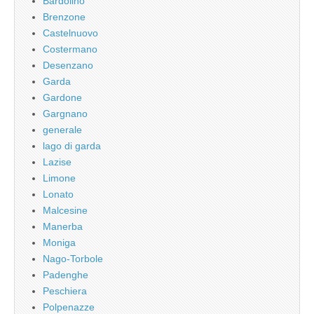
Bardolino
Brenzone
Castelnuovo
Costermano
Desenzano
Garda
Gardone
Gargnano
generale
lago di garda
Lazise
Limone
Lonato
Malcesine
Manerba
Moniga
Nago-Torbole
Padenghe
Peschiera
Polpenazze