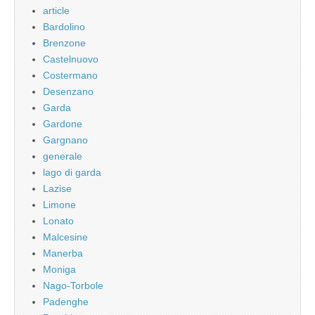
article
Bardolino
Brenzone
Castelnuovo
Costermano
Desenzano
Garda
Gardone
Gargnano
generale
lago di garda
Lazise
Limone
Lonato
Malcesine
Manerba
Moniga
Nago-Torbole
Padenghe