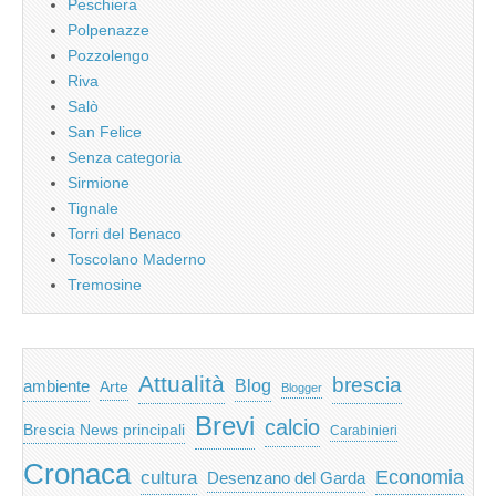
Peschiera
Polpenazze
Pozzolengo
Riva
Salò
San Felice
Senza categoria
Sirmione
Tignale
Torri del Benaco
Toscolano Maderno
Tremosine
Attualità
brescia
ambiente
Blog
Arte
Blogger
Brevi
calcio
Brescia News principali
Carabinieri
Cronaca
Economia
cultura
Desenzano del Garda