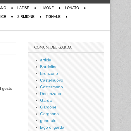
ANO
LAZISE
LIMONE
LONATO
ICE
SIRMIONE
TIGNALE
COMUNI DEL GARDA
article
Bardolino
Brenzone
Castelnuovo
Costermano
l gesto
Desenzano
Garda
Gardone
Gargnano
generale
lago di garda