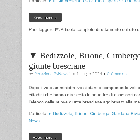
L’articolo
▼ Il Gin bresciano va a ruba: sparite 2.000 bott
Read more →
Puoi leggere l\\\’Articolo completo direttamente sul sito
▼ Bedizzole, Brione, Cimbergo, 
giunte bresciane
by
Redazione BsNews.it
•
1 Luglio 2024
•
0 Comments
Dopo il voto amministrativo si stanno componendo veloceme
cittadini che hanno già scelto le squadre di assessori c
l’elenco delle nuove giunte bresciane aggiornato alla matt
L’articolo
▼ Bedizzole, Brione, Cimbergo, Gardone Riviera
News
.
Read more →