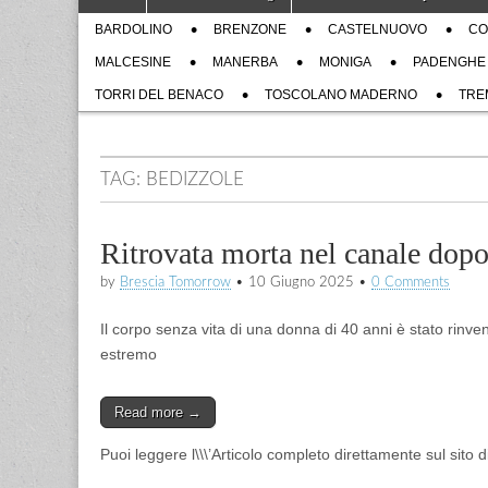
to
menu
Sub
content
BARDOLINO
BRENZONE
CASTELNUOVO
CO
menu
MALCESINE
MANERBA
MONIGA
PADENGHE
TORRI DEL BENACO
TOSCOLANO MADERNO
TRE
TAG:
BEDIZZOLE
Ritrovata morta nel canale dopo
by
Brescia Tomorrow
•
10 Giugno 2025
•
0 Comments
Il corpo senza vita di una donna di 40 anni è stato rinven
estremo
Read more →
Puoi leggere l\\\’Articolo completo direttamente sul sito