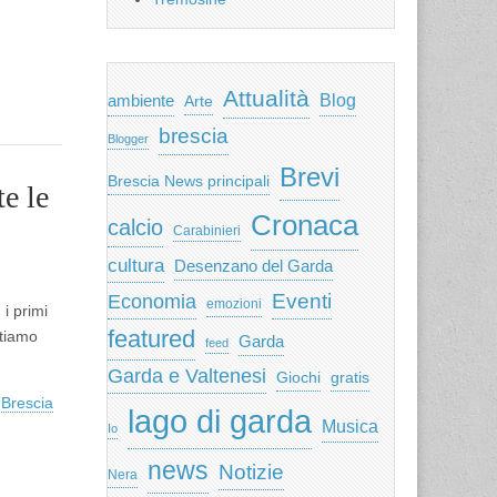
Attualità
ambiente
Blog
Arte
brescia
Blogger
Brevi
Brescia News principali
e le
Cronaca
calcio
Carabinieri
cultura
Desenzano del Garda
Eventi
Economia
emozioni
i primi
featured
rtiamo
Garda
feed
Garda e Valtenesi
Giochi
gratis
 Brescia
lago di garda
Musica
Io
news
Notizie
Nera