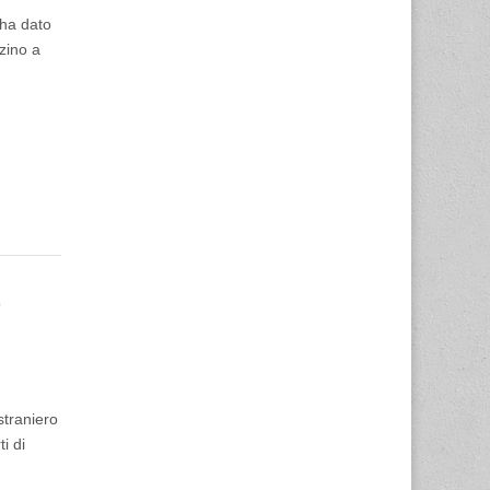
 ha dato
zino a
straniero
i di