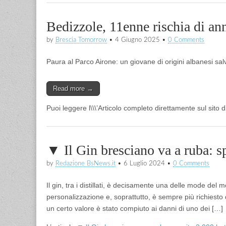
Bedizzole, 11enne rischia di an
by
Brescia Tomorrow
•
4 Giugno 2025
•
0 Comments
Paura al Parco Airone: un giovane di origini albanesi sa
Read more →
Puoi leggere l\\\’Articolo completo direttamente sul sito
▼ Il Gin bresciano va a ruba: sp
by
Redazione BsNews.it
•
6 Luglio 2024
•
0 Comments
Il gin, tra i distillati, è decisamente una delle mode de
personalizzazione e, soprattutto, è sempre più richiesto d
un certo valore è stato compiuto ai danni di uno dei […]