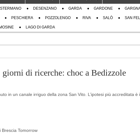
STERMANO
DESENZANO
GARDA
GARDONE
GARGN
PESCHIERA
POZZOLENGO
RIVA
SALÒ
SAN FEL
MOSINE
LAGO DI GARDA
 giorni di ricerche: choc a Bedizzole
uto in un canale irriguo della zona San Vito. L’ipotesi più accreditata è i
 di Brescia Tomorrow