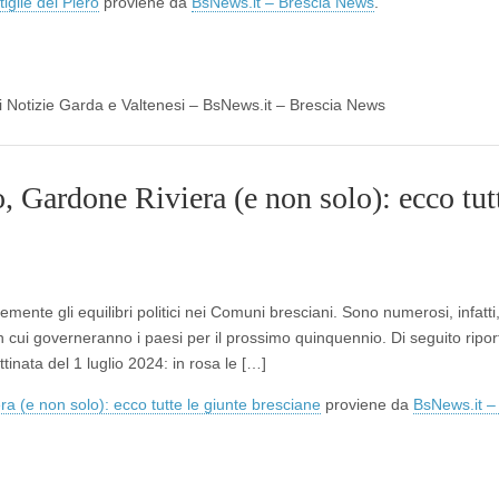
iglie del Piero
proviene da
BsNews.it – Brescia News
.
 di Notizie Garda e Valtenesi – BsNews.it – Brescia News
Gardone Riviera (e non solo): ecco tutt
nte gli equilibri politici nei Comuni bresciani. Sono numerosi, infatti, 
on cui governeranno i paesi per il prossimo quinquennio. Di seguito ripo
inata del 1 luglio 2024: in rosa le […]
 (e non solo): ecco tutte le giunte bresciane
proviene da
BsNews.it –