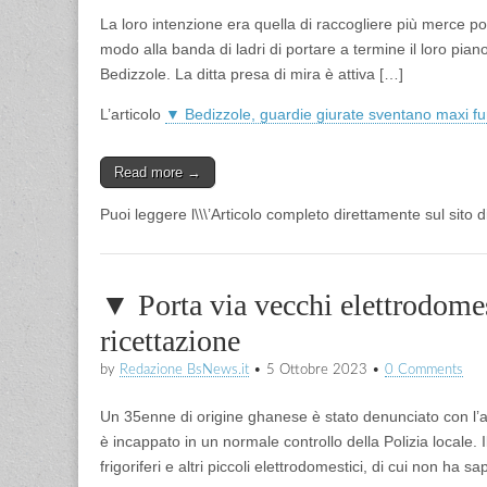
La loro intenzione era quella di raccogliere più merce po
modo alla banda di ladri di portare a termine il loro pia
Bedizzole. La ditta presa di mira è attiva […]
L’articolo
▼ Bedizzole, guardie giurate sventano maxi f
Read more →
Puoi leggere l\\\’Articolo completo direttamente sul sito
▼ Porta via vecchi elettrodomes
ricettazione
by
Redazione BsNews.it
•
5 Ottobre 2023
•
0 Comments
Un 35enne di origine ghanese è stato denunciato con l’ac
è incappato in un normale controllo della Polizia locale. I
frigoriferi e altri piccoli elettrodomestici, di cui non ha