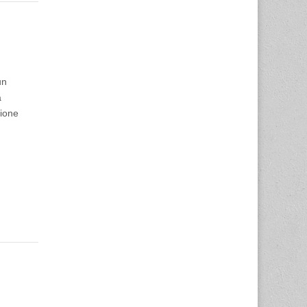
un
a
zione