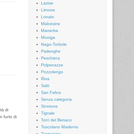
Lazise
Limone
Lonato
Malcesine
Manerba
Moniga
Nago-Torbole
Padenghe
Peschiera
Polpenazze
Pozzolengo
Riva
Salò
San Felice
Senza categoria
Sirmione
tà di
Tignale
n furto di
Torri del Benaco
Toscolano Maderno
Tremosine