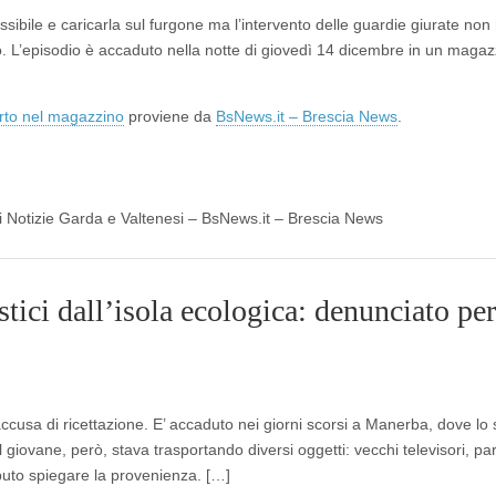
ssibile e caricarla sul furgone ma l’intervento delle guardie giurate non
no. L’episodio è accaduto nella notte di giovedì 14 dicembre in un magaz
urto nel magazzino
proviene da
BsNews.it – Brescia News
.
 di Notizie Garda e Valtenesi – BsNews.it – Brescia News
tici dall’isola ecologica: denunciato per
cusa di ricettazione. E’ accaduto nei giorni scorsi a Manerba, dove lo 
l giovane, però, stava trasportando diversi oggetti: vecchi televisori, part
 saputo spiegare la provenienza. […]