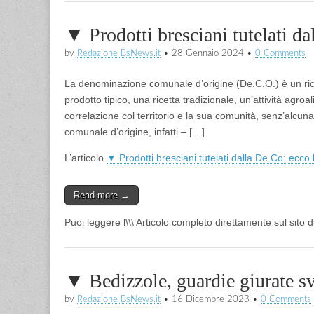
▼ Prodotti bresciani tutelati d
by
Redazione BsNews.it
•
28 Gennaio 2024
•
0 Comments
La denominazione comunale d’origine (De.C.O.) è un ric
prodotto tipico, una ricetta tradizionale, un’attività agro
correlazione col territorio e la sua comunità, senz’alcu
comunale d’origine, infatti – […]
L’articolo
▼ Prodotti bresciani tutelati dalla De.Co: ecco
Read more →
Puoi leggere l\\\’Articolo completo direttamente sul sito
▼ Bedizzole, guardie giurate s
by
Redazione BsNews.it
•
16 Dicembre 2023
•
0 Comments