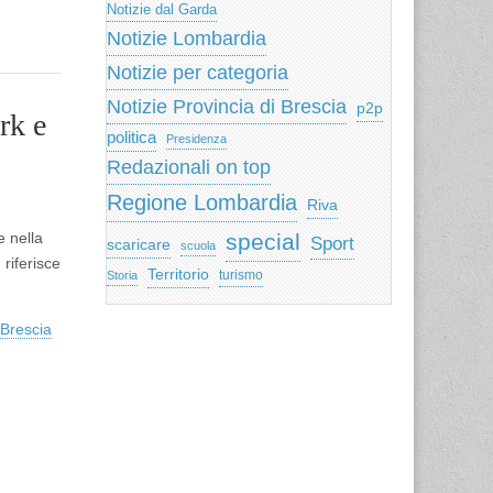
Notizie dal Garda
Notizie Lombardia
Notizie per categoria
Notizie Provincia di Brescia
p2p
rk e
politica
Presidenza
Redazionali on top
Regione Lombardia
Riva
e nella
special
Sport
scaricare
scuola
 riferisce
Territorio
turismo
Storia
 Brescia