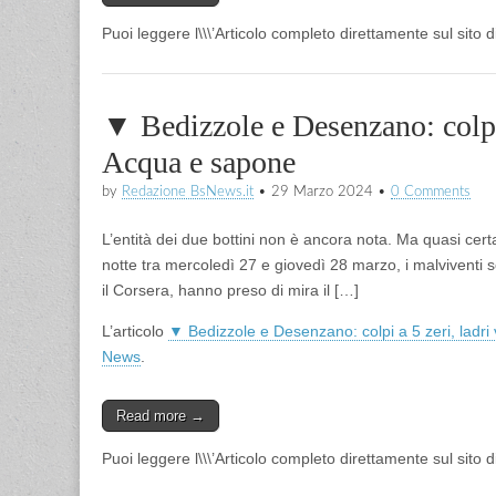
Puoi leggere l\\\’Articolo completo direttamente sul sito
▼ Bedizzole e Desenzano: colpi a
Acqua e sapone
by
Redazione BsNews.it
•
29 Marzo 2024
•
0 Comments
L’entità dei due bottini non è ancora nota. Ma quasi cert
notte tra mercoledì 27 e giovedì 28 marzo, i malviventi so
il Corsera, hanno preso di mira il […]
L’articolo
▼ Bedizzole e Desenzano: colpi a 5 zeri, ladri
News
.
Read more →
Puoi leggere l\\\’Articolo completo direttamente sul sito