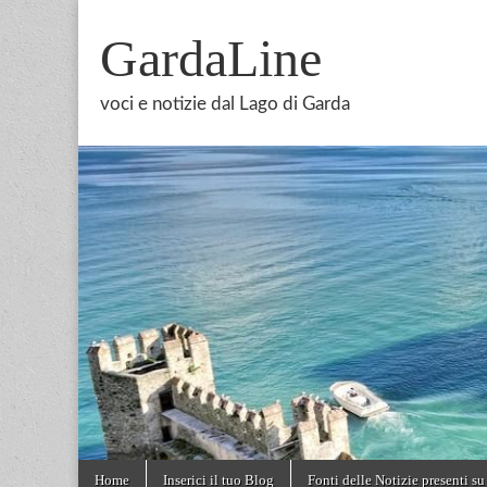
GardaLine
voci e notizie dal Lago di Garda
Skip
Main
Home
Inserici il tuo Blog
Fonti delle Notizie presenti su