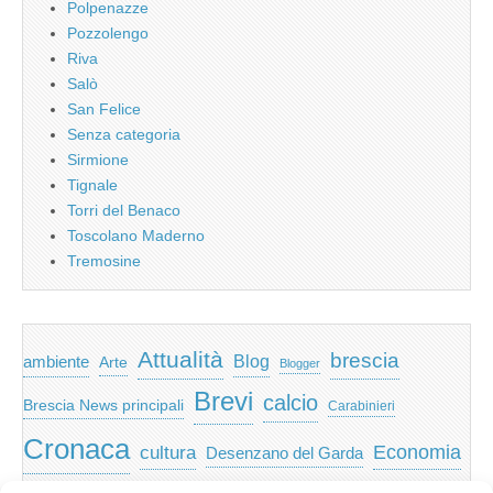
Polpenazze
Pozzolengo
Riva
Salò
San Felice
Senza categoria
Sirmione
Tignale
Torri del Benaco
Toscolano Maderno
Tremosine
Attualità
brescia
ambiente
Blog
Arte
Blogger
Brevi
calcio
Brescia News principali
Carabinieri
Cronaca
Economia
cultura
Desenzano del Garda