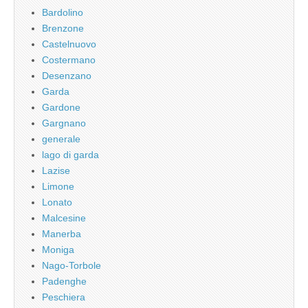
Bardolino
Brenzone
Castelnuovo
Costermano
Desenzano
Garda
Gardone
Gargnano
generale
lago di garda
Lazise
Limone
Lonato
Malcesine
Manerba
Moniga
Nago-Torbole
Padenghe
Peschiera