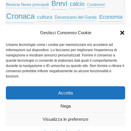
Brevi
calcio
Brescia News principali
Carabinieri
Cronaca
Economia
cultura
Desenzano del Garda
featured
Eventi
Garda
emozioni
feed
Gestisci Consenso Cookie
Garda e Valtenesi
Giochi
gratis
Io
Usiamo tecnologie come i cookie per memorizzare e/o accedere ad
lago di garda
news
Notizie
informazioni sul dispositivo. Lo facciamo per migliorare l'esperienza di
Musica
Nera
navigazione e mostrare annunci personalizzati. Fornire il consenso a
Notizie Lombardia
queste tecnologie ci consente di elaborare dati quali il comportamento
Notizie dal Garda
durante la navigazione o ID univoche su questo sito. Non fornire o ritirare il
Notizie per categoria
Notizie Provincia di Brescia
consenso potrebbe influire negativamente su alcune funzionalità e
funzioni.
Redazionali on top
politica
p2p
Presidenza
special
Regione Lombardia
Riva
scaricare
scuola
Accetta
Privacy e cookie: questo sito utilizza i cookie. Continuando a utilizzare
Sport
Territorio
turismo
Storia
questo sito web, acconsenti al loro utilizzo.
Nega
Per ulteriori informazioni, anche sul controllo dei cookie, leggi qui:
Informativa sui cookie
Visualizza le preferenze
Copyright © 2026
GardaLine
. All Rights Reserved.