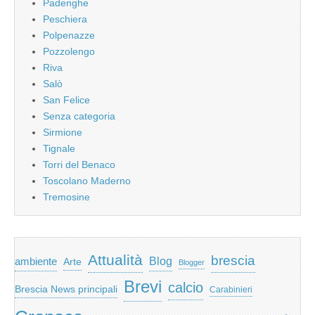
Padenghe
Peschiera
Polpenazze
Pozzolengo
Riva
Salò
San Felice
Senza categoria
Sirmione
Tignale
Torri del Benaco
Toscolano Maderno
Tremosine
Attualità
brescia
ambiente
Blog
Arte
Blogger
Brevi
calcio
Brescia News principali
Carabinieri