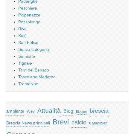
Padenghe
Peschiera
Polpenazze
Pozzolengo
Riva
Salò
San Felice
Senza categoria
Sirmione
Tignale
Torri del Benaco
Toscolano Maderno
Tremosine
Attualità
brescia
ambiente
Blog
Arte
Blogger
Brevi
calcio
Brescia News principali
Carabinieri