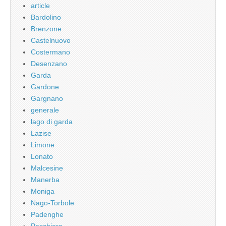
article
Bardolino
Brenzone
Castelnuovo
Costermano
Desenzano
Garda
Gardone
Gargnano
generale
lago di garda
Lazise
Limone
Lonato
Malcesine
Manerba
Moniga
Nago-Torbole
Padenghe
Peschiera