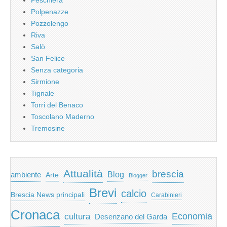
Polpenazze
Pozzolengo
Riva
Salò
San Felice
Senza categoria
Sirmione
Tignale
Torri del Benaco
Toscolano Maderno
Tremosine
Attualità
brescia
ambiente
Blog
Arte
Blogger
Brevi
calcio
Brescia News principali
Carabinieri
Cronaca
Economia
cultura
Desenzano del Garda