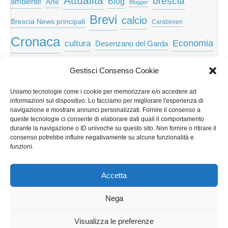
Attualità
brescia
ambiente
Blog
Arte
Blogger
Brevi
calcio
Brescia News principali
Carabinieri
Cronaca
Economia
cultura
Desenzano del Garda
featured
Eventi
Garda
emozioni
feed
Gestisci Consenso Cookie
Garda e Valtenesi
Giochi
gratis
Io
Usiamo tecnologie come i cookie per memorizzare e/o accedere ad
lago di garda
news
Notizie
informazioni sul dispositivo. Lo facciamo per migliorare l'esperienza di
Musica
Nera
navigazione e mostrare annunci personalizzati. Fornire il consenso a
Notizie Lombardia
queste tecnologie ci consente di elaborare dati quali il comportamento
Notizie dal Garda
durante la navigazione o ID univoche su questo sito. Non fornire o ritirare il
Notizie per categoria
Notizie Provincia di Brescia
consenso potrebbe influire negativamente su alcune funzionalità e
funzioni.
Redazionali on top
politica
p2p
Presidenza
special
Regione Lombardia
Riva
scaricare
scuola
Accetta
Privacy e cookie: questo sito utilizza i cookie. Continuando a utilizzare
Sport
Territorio
turismo
Storia
questo sito web, acconsenti al loro utilizzo.
Nega
Per ulteriori informazioni, anche sul controllo dei cookie, leggi qui:
Informativa sui cookie
Visualizza le preferenze