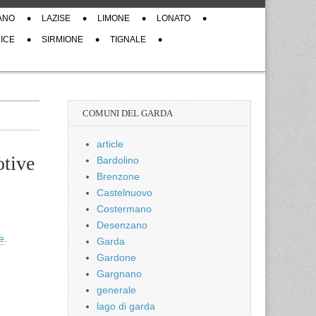
ANO
LAZISE
LIMONE
LONATO
ICE
SIRMIONE
TIGNALE
COMUNI DEL GARDA
article
otive
Bardolino
Brenzone
Castelnuovo
Costermano
Desenzano
e
.
Garda
Gardone
Gargnano
generale
lago di garda