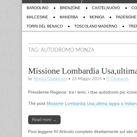
to
menu
Sub
content
BARDOLINO
BRENZONE
CASTELNUOVO
CO
menu
MALCESINE
MANERBA
MONIGA
PADENGHE
TORRI DEL BENACO
TOSCOLANO MADERNO
TRE
TAG:
AUTODROMO MONZA
Missione Lombardia Usa,ultima 
by
Monica Giambersio
•
23 Maggio 2024
•
0 Comments
Presidente Regione: tra i temi, i due autodromi più icon
The post
Missione Lombardia Usa,ultima tappa a Indianap
Read more →
Puoi leggere l\\\’Articolo completo direttamente sul sito 