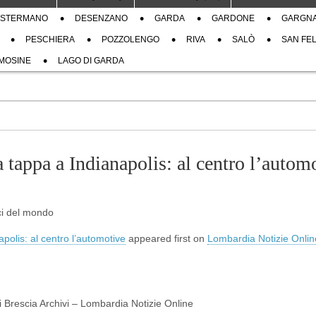
STERMANO
DESENZANO
GARDA
GARDONE
GARGN
PESCHIERA
POZZOLENGO
RIVA
SALÒ
SAN FEL
MOSINE
LAGO DI GARDA
tappa a Indianapolis: al centro l’autom
ici del mondo
olis: al centro l’automotive
appeared first on
Lombardia Notizie Onlin
di Brescia Archivi – Lombardia Notizie Online