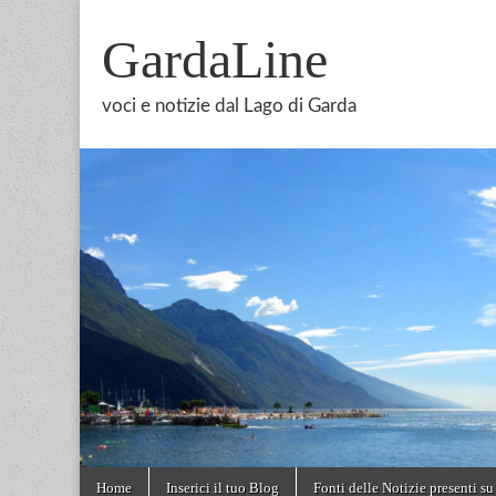
GardaLine
voci e notizie dal Lago di Garda
Skip
Main
Home
Inserici il tuo Blog
Fonti delle Notizie presenti su