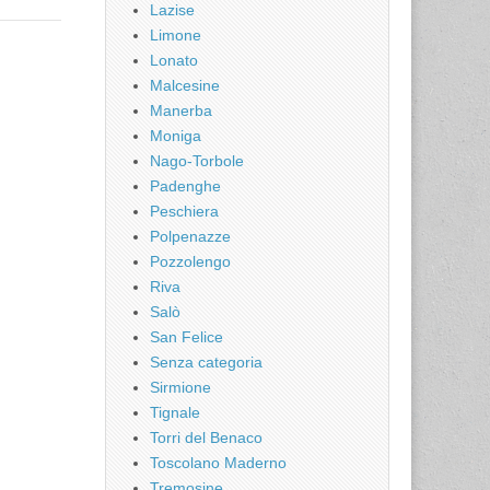
Lazise
Limone
Lonato
Malcesine
Manerba
Moniga
Nago-Torbole
Padenghe
Peschiera
Polpenazze
Pozzolengo
Riva
Salò
San Felice
Senza categoria
Sirmione
Tignale
Torri del Benaco
Toscolano Maderno
Tremosine