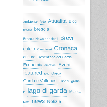
Attualità
ambiente
Blog
Arte
brescia
Blogger
Brevi
Brescia News principali
Cronaca
calcio
Carabinieri
cultura
Desenzano del Garda
Eventi
Economia
emozioni
featured
Garda
feed
Garda e Valtenesi
Giochi
gratis
lago di garda
Musica
Io
news
Notizie
Nera