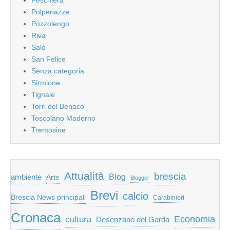
Polpenazze
Pozzolengo
Riva
Salò
San Felice
Senza categoria
Sirmione
Tignale
Torri del Benaco
Toscolano Maderno
Tremosine
Attualità
brescia
ambiente
Blog
Arte
Blogger
Brevi
calcio
Brescia News principali
Carabinieri
Cronaca
Economia
cultura
Desenzano del Garda