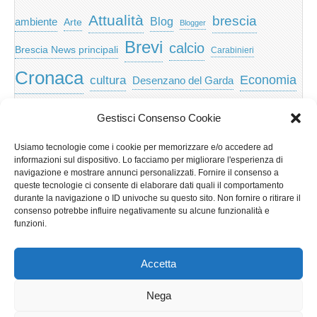
Attualità
brescia
ambiente
Blog
Arte
Blogger
Brevi
calcio
Brescia News principali
Carabinieri
Cronaca
Economia
cultura
Desenzano del Garda
featured
Eventi
Garda
emozioni
feed
Gestisci Consenso Cookie
Garda e Valtenesi
Giochi
gratis
Io
Usiamo tecnologie come i cookie per memorizzare e/o accedere ad
lago di garda
news
Notizie
informazioni sul dispositivo. Lo facciamo per migliorare l'esperienza di
Musica
Nera
navigazione e mostrare annunci personalizzati. Fornire il consenso a
Notizie Lombardia
queste tecnologie ci consente di elaborare dati quali il comportamento
Notizie dal Garda
durante la navigazione o ID univoche su questo sito. Non fornire o ritirare il
Notizie per categoria
Notizie Provincia di Brescia
consenso potrebbe influire negativamente su alcune funzionalità e
funzioni.
Redazionali on top
politica
p2p
Presidenza
special
Regione Lombardia
Riva
scaricare
scuola
Accetta
Privacy e cookie: questo sito utilizza i cookie. Continuando a utilizzare
Sport
Territorio
turismo
Storia
questo sito web, acconsenti al loro utilizzo.
Nega
Per ulteriori informazioni, anche sul controllo dei cookie, leggi qui: