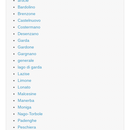
article
Bardolino
Brenzone
Castelnuovo
Costermano
Desenzano
Garda
Gardone
Gargnano
generale
lago di garda
Lazise
Limone
Lonato
Malcesine
Manerba
Moniga
Nago-Torbole
Padenghe
Peschiera