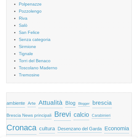
Polpenazze
Pozzolengo
Riva
Salò
San Felice
Senza categoria
Sirmione
Tignale
Torri del Benaco
Toscolano Maderno
Tremosine
Attualità
brescia
ambiente
Blog
Arte
Blogger
Brevi
calcio
Brescia News principali
Carabinieri
Cronaca
Economia
cultura
Desenzano del Garda