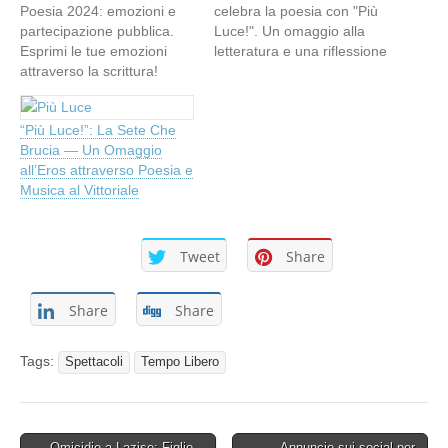
Poesia 2024: emozioni e
celebra la poesia con "Più
partecipazione pubblica.
Luce!". Un omaggio alla
Esprimi le tue emozioni
letteratura e una riflessione
attraverso la scrittura!
sulla condizione maschile
contemporanea.
“Più Luce!”: La Sete Che
Brucia — Un Omaggio
all’Eros attraverso Poesia e
Musica al Vittoriale
Tweet
Share
Share
Share
Tags:
Spettacoli
Tempo Libero
Post
← Omicidio a Lazise: Figlio
Annuncio sui social per