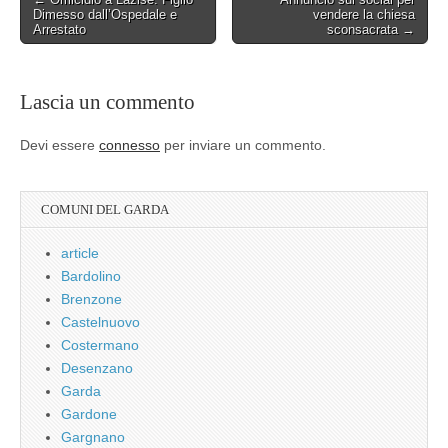
Dimesso dall’Ospedale e
vendere la chiesa
navigation
Arrestato
sconsacrata →
Lascia un commento
Devi essere
connesso
per inviare un commento.
COMUNI DEL GARDA
article
Bardolino
Brenzone
Castelnuovo
Costermano
Desenzano
Garda
Gardone
Gargnano