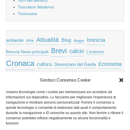
Torri del Benaco
Toscolano Maderno
Tremosine
Attualità
brescia
ambiente
Blog
Arte
Blogger
Brevi
calcio
Brescia News principali
Carabinieri
Cronaca
Economia
cultura
Desenzano del Garda
featured
Eventi
Garda
emozioni
feed
Gestisci Consenso Cookie
Garda e Valtenesi
Giochi
gratis
Io
Usiamo tecnologie come i cookie per memorizzare e/o accedere ad
lago di garda
news
Notizie
informazioni sul dispositivo. Lo facciamo per migliorare l'esperienza di
Musica
Nera
navigazione e mostrare annunci personalizzati. Fornire il consenso a
Notizie Lombardia
queste tecnologie ci consente di elaborare dati quali il comportamento
Notizie dal Garda
durante la navigazione o ID univoche su questo sito. Non fornire o ritirare il
Notizie per categoria
Notizie Provincia di Brescia
consenso potrebbe influire negativamente su alcune funzionalità e
funzioni.
Redazionali on top
politica
p2p
Presidenza